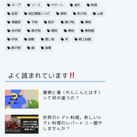
スープ
ソース
デザート
凌ぎ
刺身
前菜
加圧調理レシピ
吸物
和え物
山菜
常備菜
干物
捌き
揚げ物
漬物
炒め物
焼き物
焼物
煮物
煮物椀
珍味
皆敷
蒸し物
貝
郷土料理
酢の物
鍋
食事
よく読まれています
蓮根と蓮（れんこんとはす）
1
って何が違うの？
世界のトマト料理。新しいト
2
マト料理のレパートリー増や
しませんか？