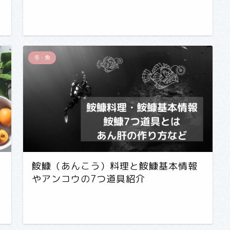
冬・魚
鮟鱇（あんこう）料理と鮟鱇基本情報
やアンコウの7つ道具紹介