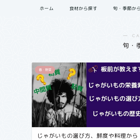
ホーム
食材から探す
旬・季節か
― C
旬・
春・野菜
じゃがいもの選び方、鮮度や料理から