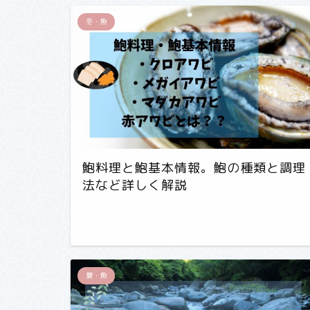
冬・魚
鮑料理と鮑基本情報。鮑の種類と調理
法など詳しく解説
夏・魚