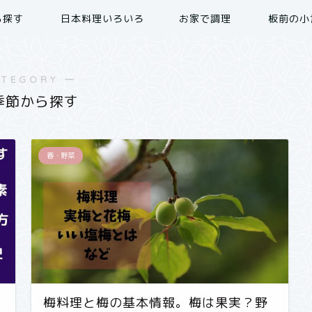
ら探す
日本料理いろいろ
お家で調理
板前の小
ATEGORY ―
季節から探す
春・野菜
梅料理と梅の基本情報。梅は果実？野