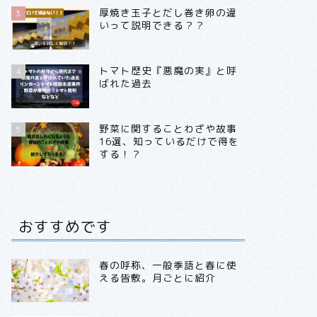
厚焼き玉子とだし巻き卵の違
3
いって説明できる？？
トマト歴史『悪魔の実』と呼
4
ばれた過去
野菜に関することわざや故事
5
16選、知っているだけで得を
する！？
おすすめです
春の呼称、一般季語と春に使
える皆敷。月ごとに紹介