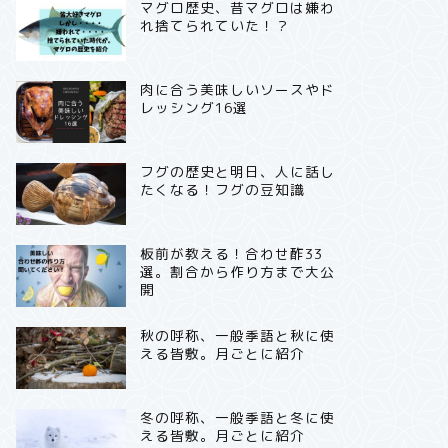
マグロ歴史、昔マグロは嫌わ
れ捨てられていた！？
肉に合う美味しいソースやド
レッシング16選
フグの歴史と明日、人に話し
たくなる！フグの豆知識
板前が教える！合わせ酢33
選。割合から作り方まで大公
開
秋の呼称、一般季語と秋に使
える皆敷。月ごとに紹介
冬の呼称、一般季語と冬に使
える皆敷。月ごとに紹介