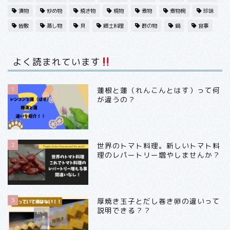
漬物
炒め物
焼き物
焼物
煮物
煮物椀
珍味
春・魚
皆敷
蒸し物
貝
郷土料理
酢の物
鍋
食事
春・フルーツ果実
よく読まれています
夏・野菜
1
蓮根と蓮（れんこんとはす）って何
が違うの？
秋・フルーツ
冬・野菜
2
世界のトマト料理。新しいトマト料
理のレパートリー増やしませんか？
冬・魚
冬・フルーツ
3
厚焼き玉子とだし巻き卵の違いって
説明できる？？
日本料理いろいろ