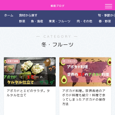
板前ブログ
ホーム
食材から探す
旬・季節か
野菜
魚・海産
果実・フルーツ
肉・その他
春・野菜
― CATEGORY ―
冬・フルーツ
お家で調理
冬・フルーツ
アボカドとエビのサラダ。タ
アボカド料理。世界各地のア
ルタル仕立て
ボカド料理も紹介！料理で余
ってしまったアボカドの保存
方法