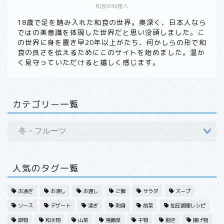
和食の料理人
ホーム
18歳で足を踏み入れた和食の世界。奥深く、日本人なら
ではの美意識を体現した世界だと思い没頭しました。こ
の世界に身を置き早20年以上がたち、何かしらの形で和
食材から探す
食の良さを伝えるためにこのサイトを始めました。温か
く見守っていただけると嬉しく感じます。
野菜
魚・海産
カテゴリー一覧
果実・フルーツ
肉・その他
人気のタグ一覧
旬・季節から探す
お凌ぎ
お浸し
お通し
ご飯
サラダ
スープ
ソース
デザート
凌ぎ
刺身
前菜
加圧調理レシピ
春・野菜
吸物
和え物
山菜
常備菜
干物
捌き
揚げ物