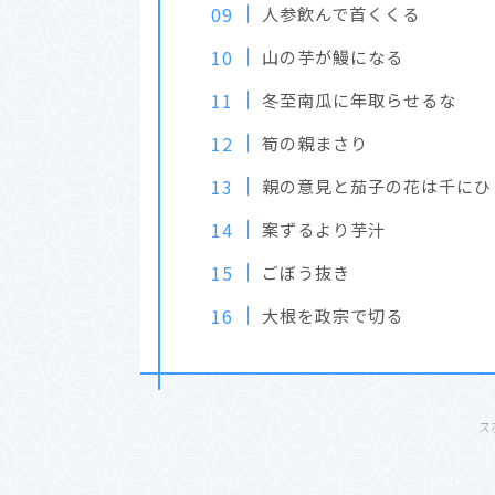
人参飲んで首くくる
山の芋が鰻になる
冬至南瓜に年取らせるな
筍の親まさり
親の意見と茄子の花は千にひ
案ずるより芋汁
ごぼう抜き
大根を政宗で切る
ス