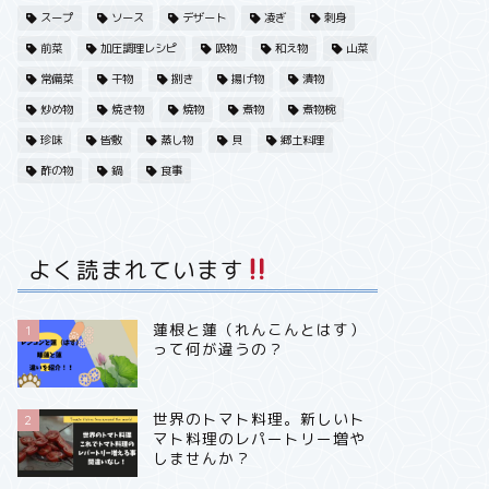
スープ
ソース
デザート
凌ぎ
刺身
前菜
加圧調理レシピ
吸物
和え物
山菜
常備菜
干物
捌き
揚げ物
漬物
炒め物
焼き物
焼物
煮物
煮物椀
珍味
皆敷
蒸し物
貝
郷土料理
酢の物
鍋
食事
よく読まれています
蓮根と蓮（れんこんとはす）
1
って何が違うの？
世界のトマト料理。新しいト
2
マト料理のレパートリー増や
しませんか？