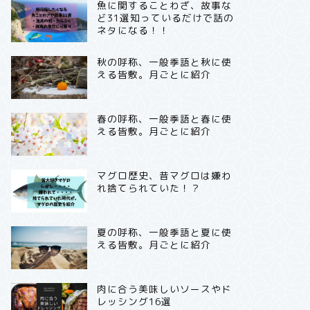
魚に関することわざ、故事な
ど31選知っているだけで話の
ネタになる！！
秋の呼称、一般季語と秋に使
える皆敷。月ごとに紹介
春の呼称、一般季語と春に使
える皆敷。月ごとに紹介
マグロ歴史、昔マグロは嫌わ
れ捨てられていた！？
夏の呼称、一般季語と夏に使
える皆敷。月ごとに紹介
肉に合う美味しいソースやド
レッシング16選