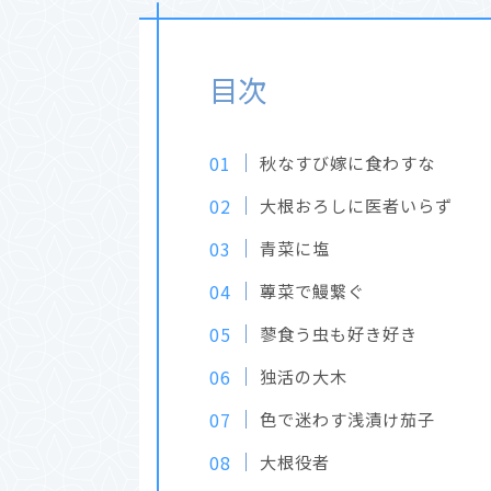
目次
秋なすび嫁に食わすな
大根おろしに医者いらず
青菜に塩
蓴菜で鰻繋ぐ
蓼食う虫も好き好き
独活の大木
色で迷わす浅漬け茄子
大根役者