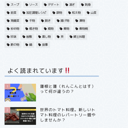
スープ
ソース
デザート
凌ぎ
刺身
前菜
加圧調理レシピ
吸物
和え物
山菜
常備菜
干物
捌き
揚げ物
漬物
炒め物
焼き物
焼物
煮物
煮物椀
珍味
皆敷
蒸し物
貝
郷土料理
酢の物
鍋
食事
よく読まれています
蓮根と蓮（れんこんとはす）
1
って何が違うの？
世界のトマト料理。新しいト
2
マト料理のレパートリー増や
しませんか？