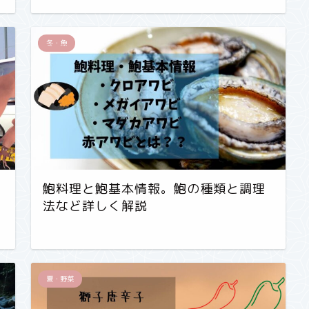
冬・魚
鮑料理と鮑基本情報。鮑の種類と調理
法など詳しく解説
夏・野菜