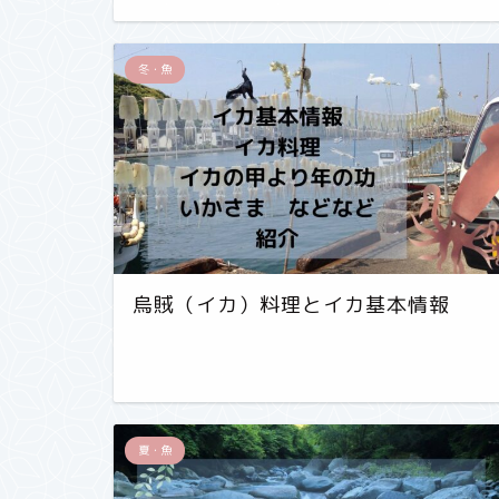
冬・魚
烏賊（イカ）料理とイカ基本情報
夏・魚