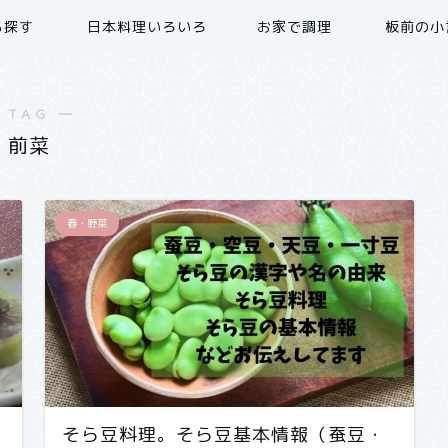
ら探す
日本料理いろいろ
お家で調理
板前の小
 TAG ―
前菜
春・野菜
そら豆料理。そら豆基本情報（蚕豆・