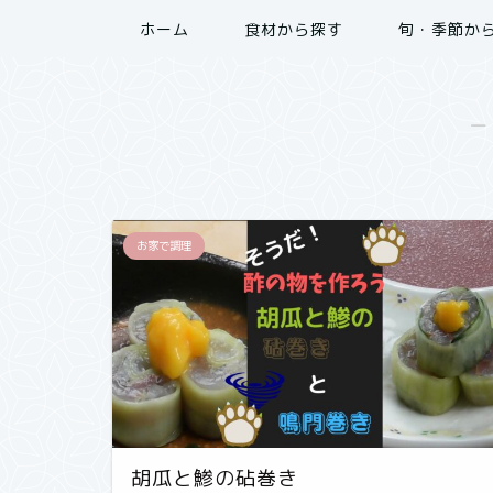
ホーム
食材から探す
旬・季節か
―
お家で調理
胡瓜と鯵の砧巻き