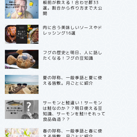
板前が教える！合わせ酢33
選。割合から作り方まで大公
開
肉に合う美味しいソースやド
レッシング16選
フグの歴史と明日、人に話し
たくなる！フグの豆知識
夏の呼称、一般季語と夏に使
える皆敷。月ごとに紹介
サーモンと鮭違い！サーモン
は鮭なのか？？明日使える豆
知識、サーモンを鮭!!それって
食品偽造？？
春の呼称、一般季語と春に使
える皆敷。月ごとに紹介