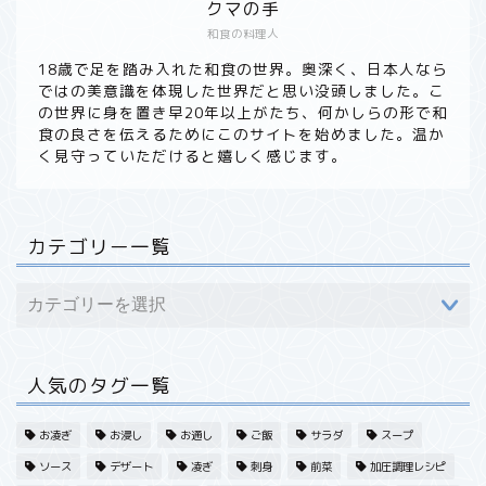
クマの手
和食の料理人
ホーム
18歳で足を踏み入れた和食の世界。奥深く、日本人なら
ではの美意識を体現した世界だと思い没頭しました。こ
の世界に身を置き早20年以上がたち、何かしらの形で和
食材から探す
食の良さを伝えるためにこのサイトを始めました。温か
く見守っていただけると嬉しく感じます。
野菜
魚・海産
カテゴリー一覧
果実・フルーツ
肉・その他
人気のタグ一覧
旬・季節から探す
お凌ぎ
お浸し
お通し
ご飯
サラダ
スープ
ソース
デザート
凌ぎ
刺身
前菜
加圧調理レシピ
春・野菜