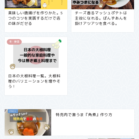
美味しい唐揚げを作りかた。5
チーズ香るマッシュポテトは
つのコツを実践するだけで店
主役になれる。ぽんずあんを
の味がだせる
掛けアツアツを食べる。
冬・野菜
日本の大根料理一覧。大根料
理のバリエーションを増やそ
う！
特売肉で激うま『角煮』作り方