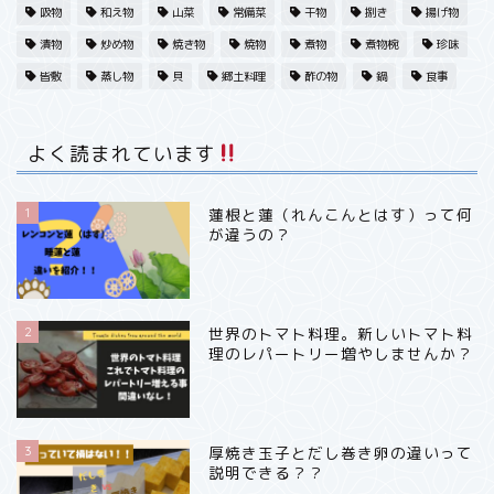
吸物
和え物
山菜
常備菜
干物
捌き
揚げ物
漬物
炒め物
焼き物
焼物
煮物
煮物椀
珍味
春・魚
皆敷
蒸し物
貝
郷土料理
酢の物
鍋
食事
春・フルーツ果実
よく読まれています
夏・野菜
1
蓮根と蓮（れんこんとはす）って何
が違うの？
秋・フルーツ
冬・野菜
2
世界のトマト料理。新しいトマト料
理のレパートリー増やしませんか？
冬・魚
冬・フルーツ
3
厚焼き玉子とだし巻き卵の違いって
説明できる？？
日本料理いろいろ