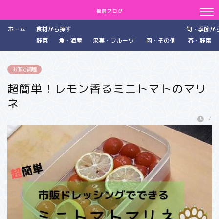
板前ブログ
ホーム
食材から探す
旬・季節か
野菜
魚・海産
果実・フルーツ
肉・その他
春・野菜
お家で調理
超簡単！レモン香るミニトマトのマリ
ネ
/