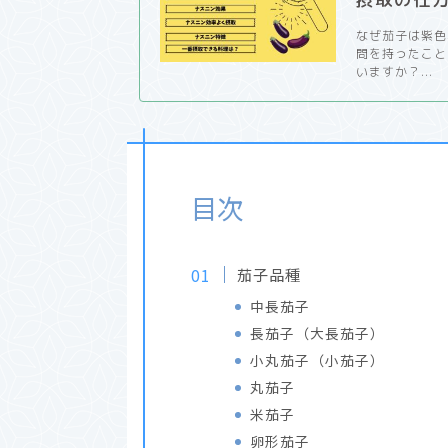
なぜ茄子は紫色
問を持ったこと
いますか？...
目次
茄子品種
中長茄子
長茄子（大長茄子）
小丸茄子（小茄子）
丸茄子
米茄子
卵形茄子