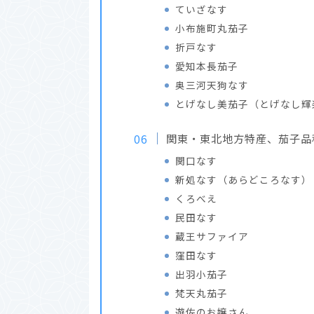
ていざなす
小布施町丸茄子
折戸なす
愛知本長茄子
奥三河天狗なす
とげなし美茄子（とげなし輝
関東・東北地方特産、茄子品
関口なす
新処なす（あらどころなす）
くろべえ
民田なす
蔵王サファイア
窪田なす
出羽小茄子
梵天丸茄子
遊佐のお嬢さん