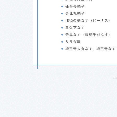
仙台長茄子
会津丸茄子
那須の美なす（ビーナス）
奥久慈なす
寺島なす（蔓細千成なす）
サラダ紫
埼玉青大丸なす、埼玉青なす
ス