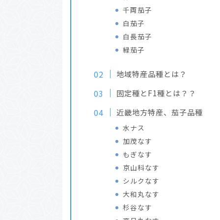
千両茄子
白茄子
白長茄子
緑茄子
地域特産品種とは？
固定種とF1種とは？？
近畿地方特産、茄子品種
水ナス
加茂なす
もぎなす
京山科なす
シルクなす
大和丸なす
杉谷なす