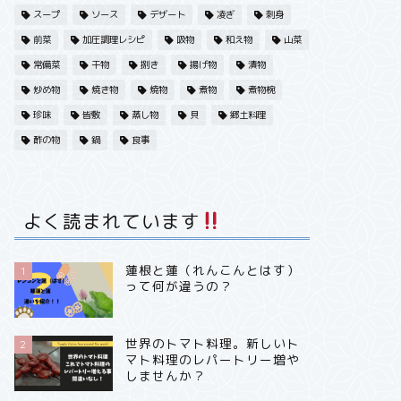
スープ
ソース
デザート
凌ぎ
刺身
前菜
加圧調理レシピ
吸物
和え物
山菜
常備菜
干物
捌き
揚げ物
漬物
炒め物
焼き物
焼物
煮物
煮物椀
珍味
皆敷
蒸し物
貝
郷土料理
酢の物
鍋
食事
よく読まれています
蓮根と蓮（れんこんとはす）
1
って何が違うの？
世界のトマト料理。新しいト
2
マト料理のレパートリー増や
しませんか？