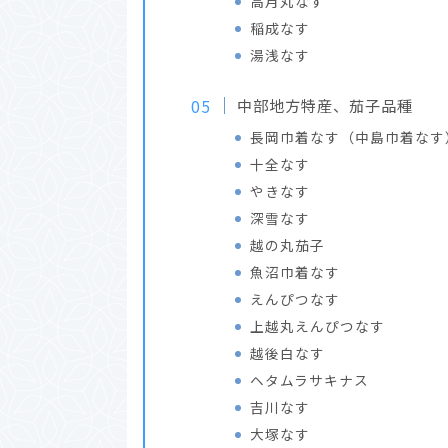
高月丸なす
稲成なす
湯浅なす
中部地方特産、茄子品種
長岡巾着なす（中島巾着なす
十全なす
やきなす
深雪なす
越の丸茄子
魚沼巾着なす
えんぴつなす
上越丸えんぴつなす
越後白なす
ヘタムラサキナス
吉川なす
大塚なす