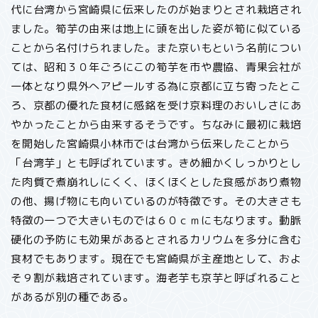
代に台湾から宮崎県に伝来したのが始まりとされ栽培され
ました。筍芋の由来は地上に頭を出した姿が筍に似ている
ことから名付けられました。また京いもという名前につい
ては、昭和３０年ごろにこの筍芋を市や農協、青果会社が
一体となり県外へアピールする為に京都に立ち寄ったとこ
ろ、京都の優れた食材に感銘を受け京料理のおいしさにあ
やかったことから由来するそうです。ちなみに最初に栽培
を開始した宮崎県小林市では台湾から伝来したことから
「台湾芋」とも呼ばれています。きめ細かくしっかりとし
た肉質で煮崩れしにくく、ほくほくとした食感があり煮物
の他、揚げ物にも向いているのが特徴です。その大きさも
特徴の一つで大きいものでは６０ｃｍにもなります。動脈
硬化の予防にも効果があるとされるカリウムを多分に含む
食材でもあります。現在でも宮崎県が主産地として、およ
そ９割が栽培されています。海老芋も京芋と呼ばれること
があるが別の種である。