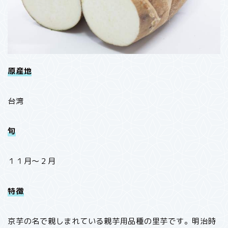
原産地
台湾
旬
１１月～２月
特徴
京芋の名で親しまれている親芋用品種の里芋です。明治時