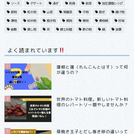
ソース
デザート
凌ぎ
刺身
前菜
加圧調理レシピ
春・野菜
吸物
和え物
山菜
常備菜
干物
捌き
揚げ物
漬物
炒め物
焼き物
焼物
煮物
煮物椀
珍味
春・魚
皆敷
蒸し物
貝
郷土料理
酢の物
鍋
食事
春・フルーツ果実
よく読まれています
夏・野菜
1
蓮根と蓮（れんこんとはす）って何
が違うの？
秋・フルーツ
冬・野菜
2
世界のトマト料理。新しいトマト料
理のレパートリー増やしませんか？
冬・魚
冬・フルーツ
3
厚焼き玉子とだし巻き卵の違いって