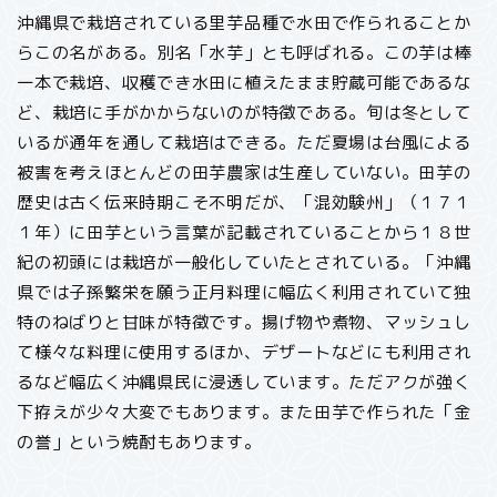
沖縄県で栽培されている里芋品種で水田で作られることか
らこの名がある。別名「水芋」とも呼ばれる。この芋は棒
一本で栽培、収穫でき水田に植えたまま貯蔵可能であるな
ど、栽培に手がかからないのが特徴である。旬は冬として
いるが通年を通して栽培はできる。ただ夏場は台風による
被害を考えほとんどの田芋農家は生産していない。田芋の
歴史は古く伝来時期こそ不明だが、「混効験州」（１７１
１年）に田芋という言葉が記載されていることから１８世
紀の初頭には栽培が一般化していたとされている。「沖縄
県では子孫繁栄を願う正月料理に幅広く利用されていて独
特のねばりと甘味が特徴です。揚げ物や煮物、マッシュし
て様々な料理に使用するほか、デザートなどにも利用され
るなど幅広く沖縄県民に浸透しています。ただアクが強く
下拵えが少々大変でもあります。また田芋で作られた「金
の誉」という焼酎もあります。