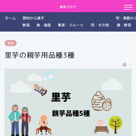
板前ブログ
ホーム
食材から探す
旬・季節か
野菜
魚・海産
果実・フルーツ
肉・その他
春・野菜
野菜
里芋の親芋用品種3種
/