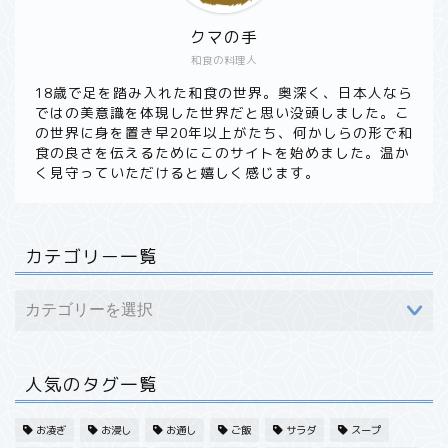
クマの手
和食の料理人
ホーム
18歳で足を踏み入れた和食の世界。奥深く、日本人なら
ではの美意識を体現した世界だと思い没頭しました。こ
の世界に身を置き早20年以上がたち、何かしらの形で和
食材から探す
食の良さを伝えるためにこのサイトを始めました。温か
く見守っていただけると嬉しく感じます。
野菜
魚・海産
カテゴリー一覧
果実・フルーツ
肉・その他
人気のタグ一覧
旬・季節から探す
お凌ぎ
お浸し
お通し
ご飯
サラダ
スープ