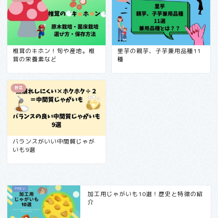
椎茸のキホン！旬や産地。椎
里芋の親芋、子芋兼用品種11
茸の栄養素など
種
野菜
バランスがいい中間質じゃが
いも9選
加工用じゃがいも10選！歴史と特徴の紹
介