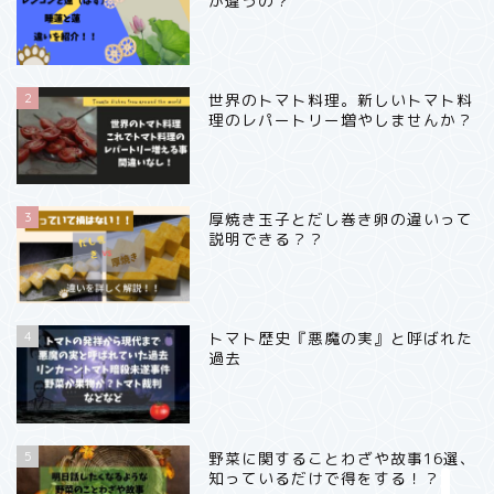
が違うの？
秋・フルーツ
冬・野菜
2
世界のトマト料理。新しいトマト料
理のレパートリー増やしませんか？
冬・魚
冬・フルーツ
3
厚焼き玉子とだし巻き卵の違いって
説明できる？？
日本料理いろいろ
食に関する知識
4
トマト歴史『悪魔の実』と呼ばれた
過去
出汁やソースや和え衣等
調味料、スパイス
5
野菜に関することわざや故事16選、
知っているだけで得をする！？