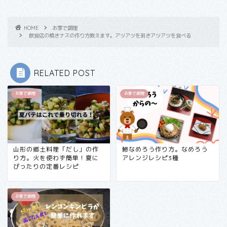
HOME
お家で調理
飲食店の焼きナスの作り方教えます。アツアツを剥きアツアツを食べる
RELATED POST
お家で調理
お家で調理
山形の郷土料理「だし」の作
鯵なめろう作り方。なめろう
り方。火を使わず簡単！夏に
アレンジレシピ3種
ぴったりの定番レシピ
お家で調理