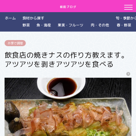
板前ブログ
ホーム
食材から探す
旬・季節か
野菜
魚・海産
果実・フルーツ
肉・その他
春・野菜
お家で調理
飲食店の焼きナスの作り方教えます。
アツアツを剥きアツアツを食べる