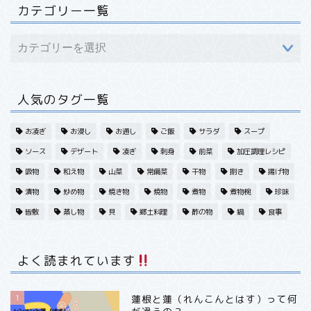
魚・海産
カテゴリー一覧
果実・フルーツ
肉・その他
人気のタグ一覧
旬・季節から探す
お凌ぎ
お浸し
お通し
ご飯
サラダ
スープ
ソース
デザート
凌ぎ
刺身
前菜
加圧調理レシピ
春・野菜
吸物
和え物
山菜
常備菜
干物
捌き
揚げ物
漬物
炒め物
焼き物
焼物
煮物
煮物椀
珍味
春・魚
皆敷
蒸し物
貝
郷土料理
酢の物
鍋
食事
春・フルーツ果実
よく読まれています
夏・野菜
1
蓮根と蓮（れんこんとはす）って何