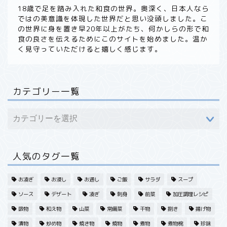
ホーム
18歳で足を踏み入れた和食の世界。奥深く、日本人なら
ではの美意識を体現した世界だと思い没頭しました。こ
の世界に身を置き早20年以上がたち、何かしらの形で和
食材から探す
食の良さを伝えるためにこのサイトを始めました。温か
く見守っていただけると嬉しく感じます。
野菜
魚・海産
カテゴリー一覧
果実・フルーツ
肉・その他
人気のタグ一覧
旬・季節から探す
お凌ぎ
お浸し
お通し
ご飯
サラダ
スープ
ソース
デザート
凌ぎ
刺身
前菜
加圧調理レシピ
春・野菜
吸物
和え物
山菜
常備菜
干物
捌き
揚げ物
漬物
炒め物
焼き物
焼物
煮物
煮物椀
珍味