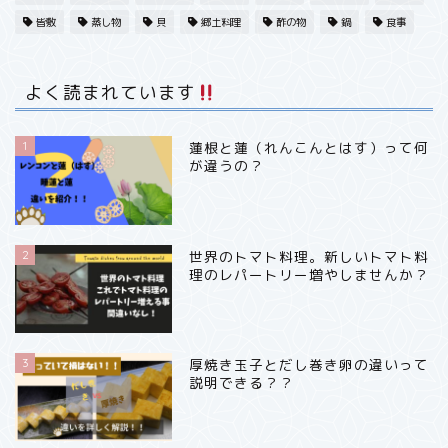
春・魚
皆敷
蒸し物
貝
郷土料理
酢の物
鍋
食事
春・フルーツ果実
よく読まれています
夏・野菜
1
蓮根と蓮（れんこんとはす）って何
が違うの？
秋・フルーツ
冬・野菜
2
世界のトマト料理。新しいトマト料
理のレパートリー増やしませんか？
冬・魚
冬・フルーツ
3
厚焼き玉子とだし巻き卵の違いって
説明できる？？
日本料理いろいろ