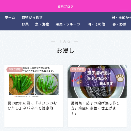
板前ブログ
ホーム
食材から探す
旬・季節か
野菜
魚・海産
果実・フルーツ
肉・その他
春・野菜
― TAG ―
お浸し
お家で調理
お家で調理
夏の疲れた胃に『オクラのお
常備菜！茄子の揚げ浸し作り
ひたし』ネバネバで健康的
方。綺麗に紫色に仕上げま
す。