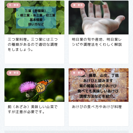
冬・野菜
夏・野菜
三つ葉料理。三つ葉には三つ
明日葉の旬や産地、明日葉レ
の種類があるので適切な調理
シピや調理法をくわしく解説
をしましょう。
夏・野菜
春・野菜
薊（あざみ）美味しい山菜で
あけびの食べ方やあけび料理
すが注意が必要です。