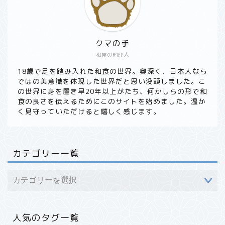
クマの手
和食の料理人
ホーム
18歳で足を踏み入れた和食の世界。奥深く、日本人なら
ではの美意識を体現した世界だと思い没頭しました。こ
の世界に身を置き早20年以上がたち、何かしらの形で和
食材から探す
食の良さを伝えるためにこのサイトを始めました。温か
く見守っていただけると嬉しく感じます。
野菜
魚・海産
カテゴリー一覧
果実・フルーツ
肉・その他
人気のタグ一覧