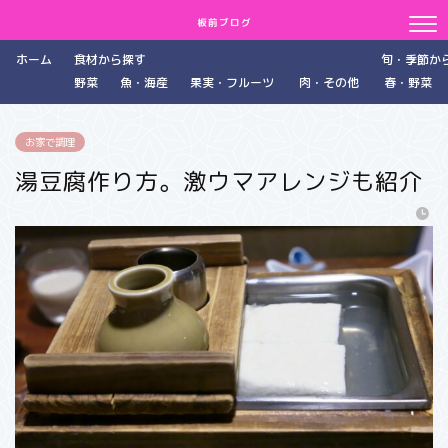
板前ブログ
ホーム
食材から探す
旬・季節か
野菜
魚・海産
果実・フルーツ
肉・その他
春・野菜
お家で調理
湯豆腐作り方。激ウマアレンジも紹介