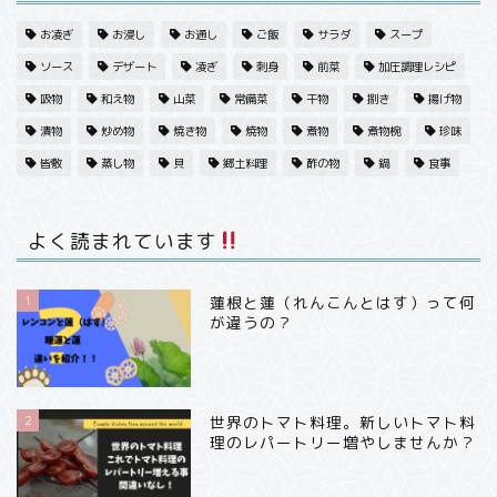
旬・季節から探す
お凌ぎ
お浸し
お通し
ご飯
サラダ
スープ
ソース
デザート
凌ぎ
刺身
前菜
加圧調理レシピ
春・野菜
吸物
和え物
山菜
常備菜
干物
捌き
揚げ物
漬物
炒め物
焼き物
焼物
煮物
煮物椀
珍味
春・魚
皆敷
蒸し物
貝
郷土料理
酢の物
鍋
食事
春・フルーツ果実
よく読まれています
夏・野菜
1
蓮根と蓮（れんこんとはす）って何
が違うの？
秋・フルーツ
冬・野菜
2
世界のトマト料理。新しいトマト料
理のレパートリー増やしませんか？
冬・魚