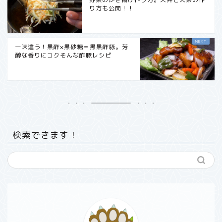
り方も公開！！
一味違う！黒酢×黒砂糖＝黒黒酢豚。芳
醇な香りにコクそんな酢豚レシピ
検索できます！