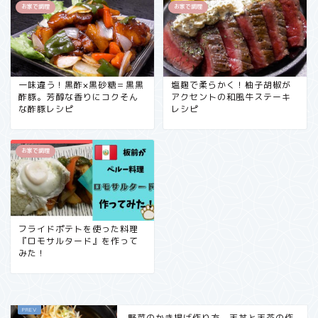
お家で調理
お家で調理
一味違う！黒酢×黒砂糖＝黒黒
塩麹で柔らかく！柚子胡椒が
酢豚。芳醇な香りにコクそん
アクセントの和風牛ステーキ
な酢豚レシピ
レシピ
お家で調理
フライドポテトを使った料理
『ロモサルタード』を作って
みた！
野菜のかき揚げ作り方。天丼と天茶の作